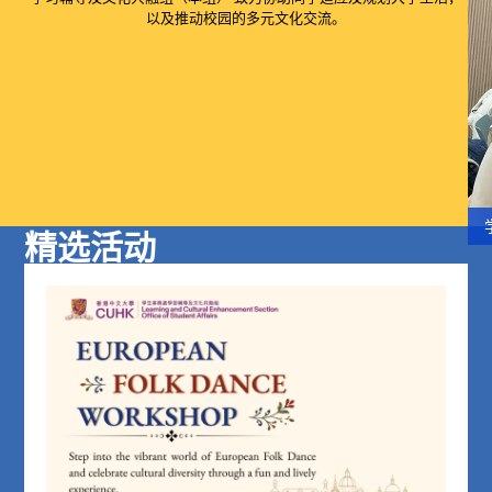
以及推动校园的多元文化交流。
学习辅导与大学适应
文化共融
非本地生服务
非本地生组织
国际生堂
学习辅导与大学适应
文化共融
非本地生服务
非本地生组织
国际生堂
学习辅导与大学适应
文化共融
非本地生服务
非本地生组织
国际生堂
Your Success, Our Mission
Where Cultures Meet and Thrive
Empower. Elevate. Excel
Embracing Diversity, Strengthening Ties
One Home, Diverse Journeys
Your Success, Our Mission
Where Cultures Meet and Thrive
Empower. Elevate. Excel
Embracing Diversity, Strengthening Ties
One Home, Diverse Journeys
Your Success, Our Mission
Where Cultures Meet and Thrive
Empower. Elevate. Excel
Embracing Diversity, Strengthening Ties
One Home, Diverse Journeys
更多
更多
更多
更多
更多
更多
更多
更多
更多
更多
更多
更多
更多
更多
更多
精选活动