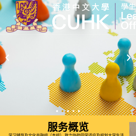
香
港
中
文
大
学
学
生
事
务
处
服务概览
学习辅导及文化共融组（本组） 致力协助同学适应及规划大学生活，