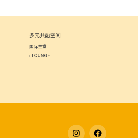
多元共融空间
宜
国际生堂
i-LOUNGE
宿
》