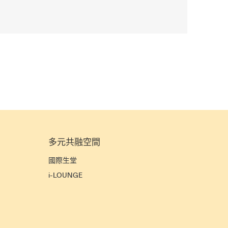
多元共融空間
宜
國際生堂
i-LOUNGE
宿
》