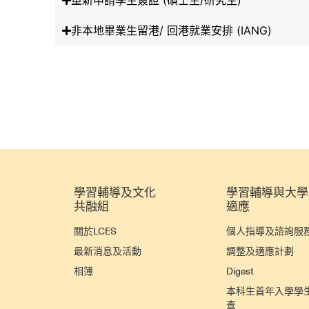
重新申請學生簽證 (碩士生/研究生)
非本地畢業生留港/ 回港就業安排 (IANG)
學習輔導及文化
學習輔導與大學
共融組
適應
關於LCES
個人指導及諮詢服
最新消息及活動
調整及適應計劃
相簿
Digest
本科生首年入學學
查