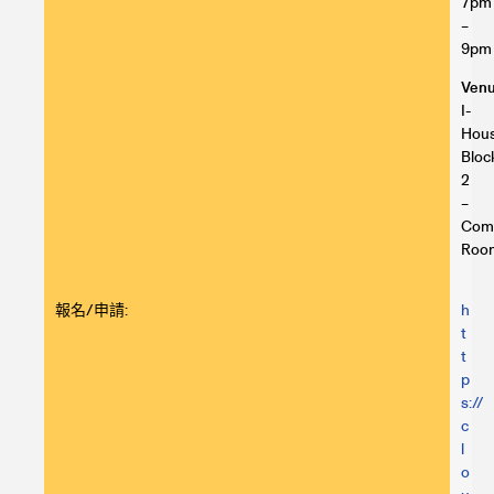
7pm
–
9pm
Venu
I-
Hou
Bloc
2
–
Com
Roo
報名/申請:
h
t
t
p
s://
c
l
o