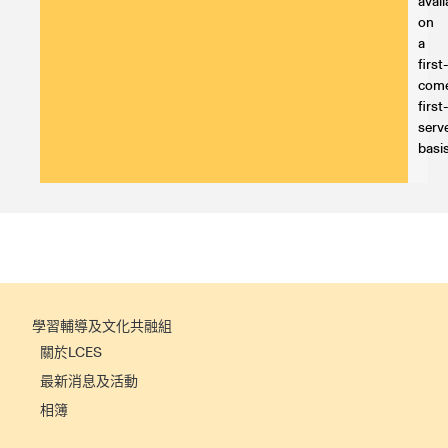
avail
on
a
first
com
first
serv
basis
學習輔導及文化共融組
關於LCES
最新消息及活動
相簿