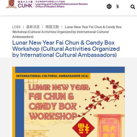
繁
LCES
|
最新消息
|
精選活動
|
Lunar New Year Fai Chun & Candy Box
Workshop (Cultural Activities Organized by International Cultural
Ambassadors)
Lunar New Year Fai Chun & Candy Box
Workshop (Cultural Activities Organized
by International Cultural Ambassadors)