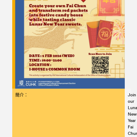
簡介：
Join
our
Luna
New
Year
Fai
Chu