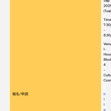
Sep
202
(Tue)
Time
7:3
–
8:3
Venu
I-
Hou
Bloc
4
–
Cult
Com
報名/申請:
h
t
t
p