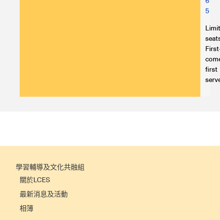
6
5
Limi
seats
First
com
first
serv
學習輔導及文化共融組
關於LCES
最新消息及活動
相簿