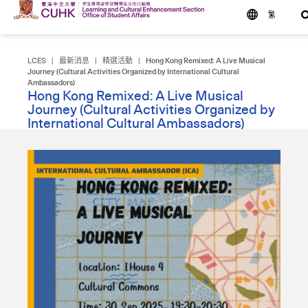
繁
LCES
|
最新消息
|
精選活動
|
Hong Kong Remixed: A Live Musical
Journey (Cultural Activities Organized by International Cultural
Ambassadors)
Hong Kong Remixed: A Live Musical
Journey (Cultural Activities Organized by
International Cultural Ambassadors)