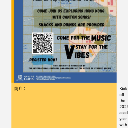
簡介：
Kick
off
the
202
acad
year
with