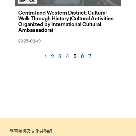
Central and Western District: Cultural
Walk Through History (Cultural Activities
Organized by International Cultural
Ambassadors)
2025-02-19
1
2
3
4
5
6
7
學習輔導及文化共融組