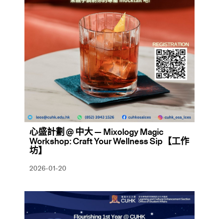
心盛計劃 @ 中大 — Mixology Magic
Workshop: Craft Your Wellness Sip【工作
坊】
2026-01-20