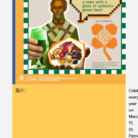
简介：
Cele
ever
year
on
Mar
17,
St.
Patri