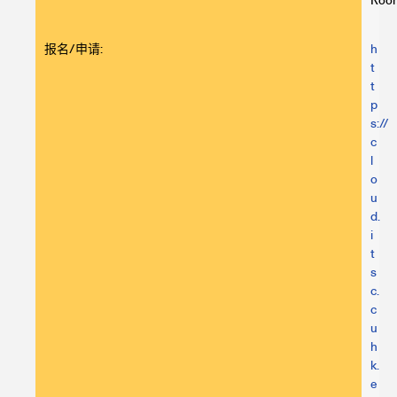
Roo
报名/申请:
h
t
t
p
s://
c
l
o
u
d.
i
t
s
c.
c
u
h
k.
e