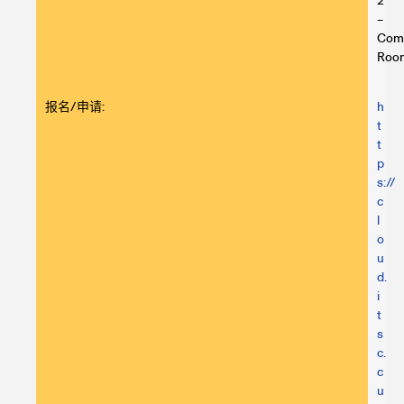
2
–
Com
Roo
报名/申请:
h
t
t
p
s://
c
l
o
u
d.
i
t
s
c.
c
u