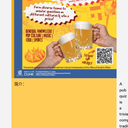
简介：
A
pub
quiz
is
a
trivia
comp
tradi