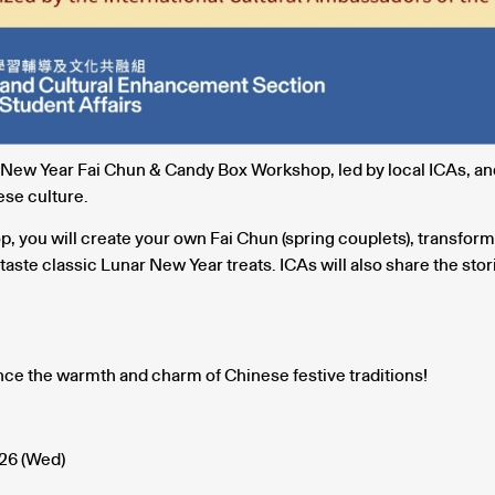
 New Year Fai Chun & Candy Box Workshop, led by local ICAs, an
ese culture.
p, you will create your own Fai Chun (spring couplets), transform 
 taste classic Lunar New Year treats. ICAs will also share the sto
e the warmth and charm of Chinese festive traditions!
26 (Wed)