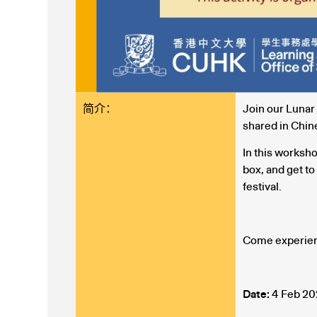
简介：
Join our Lunar
shared in Chin
In this worksho
box, and get to
festival.
Come experienc
Date:
4 Feb 20