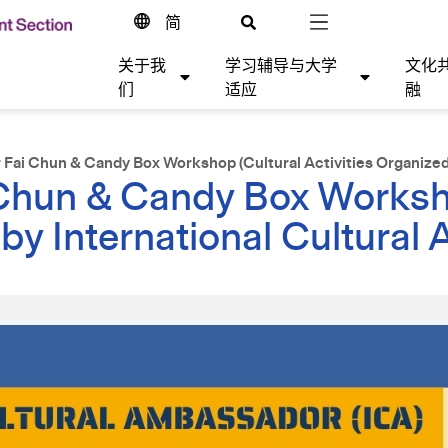
简
关于我
学习辅导与大学
文化
们
适应
融
Fai Chun & Candy Box Workshop (Cultural Activities Organized
Chun & Candy Box Worksh
 by International Cultura