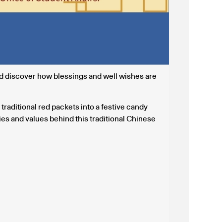
d discover how blessings and well wishes are
traditional red packets into a festive candy
ries and values behind this traditional Chinese