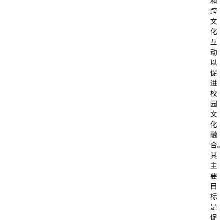
和
跨
文
化
互
动
以
促
进
校
园
文
化
融
合
其
主
要
目
标
是
促