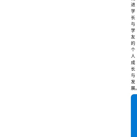
进
学
长
与
学
友
的
个
人
成
长
与
发
展