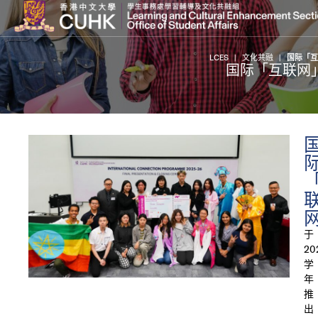
LCES
|
文化共融
|
国际「互
国际「互联网
于
20
学
年
推
出