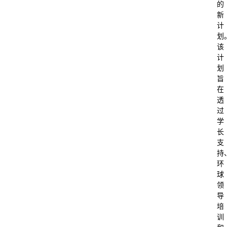
的
新
计
划
该
计
划
旨
在
透
过
学
长
支
持
环
球
领
导
培
训